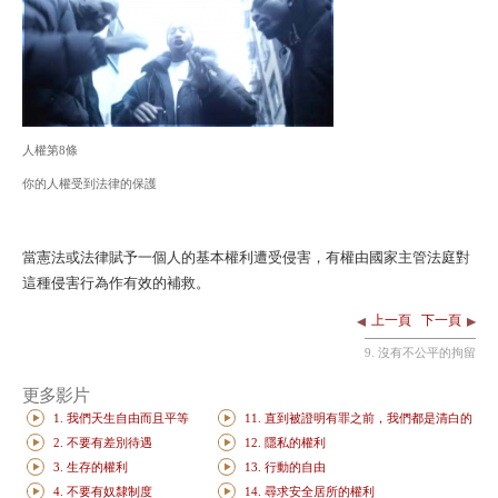
人權第8條
你的人權受到法律的保護
當憲法或法律賦予一個人的基本權利遭受侵害，有權由國家主管法庭對
這種侵害行為作有效的補救。
上一頁
下一頁
9. 沒有不公平的拘留
更多影片
1. 我們天生自由而且平等
11. 直到被證明有罪之前，我們都是清白的
2. 不要有差別待遇
12. 隱私的權利
3. 生存的權利
13. 行動的自由
4. 不要有奴隸制度
14. 尋求安全居所的權利