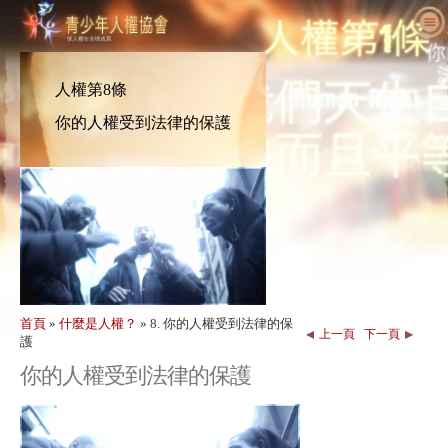
關於我們
什麼是人權
什麼是青少年人權協會（YHR）？
人權第8條
教育人士
我們的目的
人權定義
你的人權受到法律的保護
採取行動
國際青少年人權協會歷史
人權的背景
歡迎
為人權發聲
主管職員
《世界人權宣言》
教育套組細節
一同參與
新消息
諮詢委員會
教育人士應用成果
請願
人權活動
訂購
YHRI合作夥伴
人權課程
會員與捐款
人權機構
聯絡
表揚與肯定
教育人士計畫案
團體
人權侵害
背書
計畫執行
競賽
首頁
»
什麼是人權？
»
8. 你的人權受到法律的保
上一頁
下一頁
護
你的人權受到法律的保護