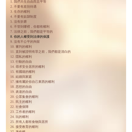
1. 我們天生自由而且平等
2. 不要有差別待遇
3. 生存的權利
4. 不要有奴隸制度
5. 沒有折磨
6. 不管到哪裡，你都有權利
7. 法律之前，我們都是平等的
8. 你的人權受到法律的保護
9. 沒有不公平的拘留
10. 審判的權利
11. 直到被證明有罪之前，我們都是清白的
12. 隱私的權利
13. 行動的自由
14. 尋求安全居所的權利
15. 有國籍的權利
16. 結婚與家庭
17. 擁有屬於你自己東西的權利
18. 思想的自由
19. 表達的自由
20. 公眾集會的權利
21. 民主的權利
22. 社會保障
23. 工作者的權利
24. 玩的權利
25. 所有人都有食物與居所
26. 接受教育的權利
27. 著作權