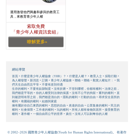
運用激發他們興趣和參與的教育工
具，來教育青少年人權
索取免費
「青少年人權資訊套組」
瞭解更多»
網站導覽
首頁
什麼是青少年人權協會（YHR）？
什麼是人權？
教育人士
採取行動
為人權發聲
新消息
訂購
青少年人權協會
聯絡
聯絡
觀賞人權短片：
我
們天生自由而且平等
不要有差別待遇
生存的權利
不要有奴隸制度
沒有折磨
不管到哪裡，你都有權利
法律之前，
我們都是平等的
你的人權受到法律的保護
沒有不公平的拘留
審判的權利
直
到被證明有罪之前，我們都是清白的
隱私的權利
行動的自由
尋求安全居所的
權利
有國籍的權利
結婚與家庭
擁有屬於你自己東西的權利
思想的自由
表達的自由
公眾集會的權利
民主的
權利
社會保障
工作者的權利
玩的權利
所有人都有食物與居所
接受教育的
權利
著作權
一個自由而公平的世界
責任
沒有人可以剝奪你的人權
© 2002–2026 國際青少年人權協會(Youth for Human Rights International)。 有著作