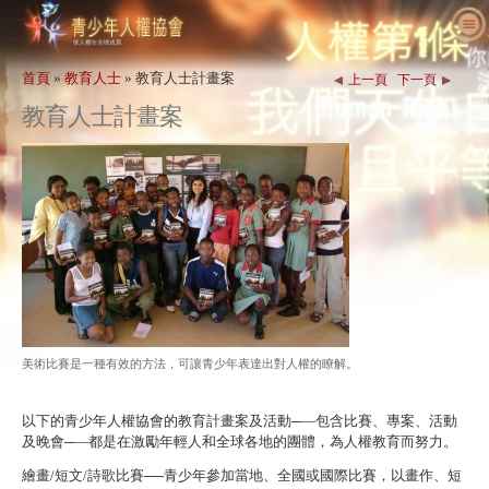
關於我們
首頁
»
教育人士
»
教育人士計畫案
上一頁
下一頁
什麼是人權
什麼是青少年人權協會（YHR）？
教育人士計畫案
教育人士
我們的目的
人權定義
採取行動
國際青少年人權協會歷史
人權的背景
歡迎
為人權發聲
主管職員
《世界人權宣言》
教育套組細節
一同參與
新消息
諮詢委員會
教育人士應用成果
請願
人權活動
訂購
YHRI合作夥伴
人權課程
會員與捐款
人權機構
聯絡
表揚與肯定
教育人士計畫案
團體
人權侵害
背書
計畫執行
競賽
美術比賽是一種有效的方法，可讓青少年表達出對人權的瞭解。
以下的青少年人權協會的教育計畫案及活動─—包含比賽、專案、活動
及晚會─—都是在激勵年輕人和全球各地的團體，為人權教育而努力。
繪畫/短文/詩歌比賽
──青少年參加當地、全國或國際比賽，以畫作、短