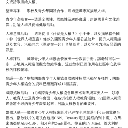
文或詩歌描繪人權。
壁畫專案
─—學校及青少年團體合作，透過壁畫專案描繪人權。
青少年高峰會
─—透過全國性、國際性及網路會議，超越國界和文化差
異，討論人權及促進健康活動。
人權意識活動
─—透過使用《什麼是人權？》小手冊，以及描繪聯合國
30條《世界人權宣言》條款的國際青少年人權公益短片，提升人權意識
以及寬容。
活動包含《團結在一起》音樂影片，以及它強力地反惡霸的
訊息。
人權課程
─—國際青少年人權協會發展出一份教育手冊，讓老師可以一
步一步地將人權這個觀念教給學生。這些教材已經使用在社區中心及學
校的課後輔導。
翻譯
─—為了增加國際青少年人權協會國際性拓展活動的多樣性，國際
青少年人權協會的資料已經翻譯成17種語言。
國際拓展活動
──(1)國際青少年人權協會世界巡迴團與重要人士、領導
人、教育人士及青少年會面，在各洲推廣人權教育活動。(2)國際人權高
峰會將全球的青少年聚集起來，討論人權教育的重要性。
媒體活動
─—國際青少年人權協會影片已經在全球超過4千6百個電視台
播出。播放影片的電視台包括CNN、Dynasty電視(從紐約到中國)、在馬
來西亞的ABS-CBN、匈牙利的Zenit電視、捷克的TV Mitel、義大利的