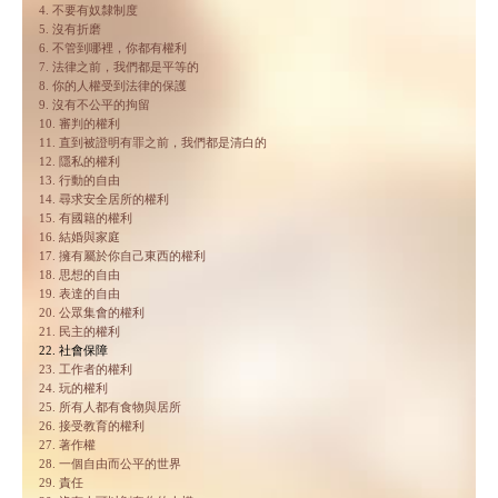
4. 不要有奴隸制度
5. 沒有折磨
6. 不管到哪裡，你都有權利
7. 法律之前，我們都是平等的
8. 你的人權受到法律的保護
9. 沒有不公平的拘留
10. 審判的權利
11. 直到被證明有罪之前，我們都是清白的
12. 隱私的權利
13. 行動的自由
14. 尋求安全居所的權利
15. 有國籍的權利
16. 結婚與家庭
17. 擁有屬於你自己東西的權利
18. 思想的自由
19. 表達的自由
20. 公眾集會的權利
21. 民主的權利
22. 社會保障
23. 工作者的權利
24. 玩的權利
25. 所有人都有食物與居所
26. 接受教育的權利
27. 著作權
28. 一個自由而公平的世界
29. 責任