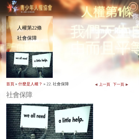
關於我們
什麼是人權
什麼是青少年人權協會（YHR）？
人權第22條
教育人士
我們的目的
人權定義
社會保障
採取行動
國際青少年人權協會歷史
人權的背景
歡迎
為人權發聲
主管職員
《世界人權宣言》
教育套組細節
一同參與
新消息
諮詢委員會
教育人士應用成果
請願
人權活動
訂購
YHRI合作夥伴
人權課程
會員與捐款
人權機構
首頁
»
什麼是人權？
»
22. 社會保障
上一頁
下一頁
聯絡
表揚與肯定
教育人士計畫案
團體
人權侵害
社會保障
背書
計畫執行
競賽