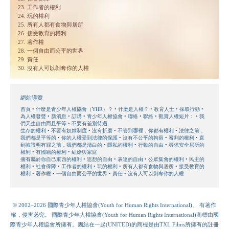
23. 工作者的權利
24. 玩的權利
25. 所有人都有食物與居所
26. 接受教育的權利
27. 著作權
28. 一個自由而公平的世界
29. 責任
30. 沒有人可以剝奪你的人權
網站導覽
首頁
什麼是青少年人權協會（YHR）？
什麼是人權？
教育人士
採取行動
為人權發聲
新消息
訂購
青少年人權協會
聯絡
聯絡
觀賞人權短片：
我
們天生自由而且平等
不要有差別待遇
生存的權利
不要有奴隸制度
沒有折磨
不管到哪裡，你都有權利
法律之前，
我們都是平等的
你的人權受到法律的保護
沒有不公平的拘留
審判的權利
直
到被證明有罪之前，我們都是清白的
隱私的權利
行動的自由
尋求安全居所的
權利
有國籍的權利
結婚與家庭
擁有屬於你自己東西的權利
思想的自由
表達的自由
公眾集會的權利
民主的
權利
社會保障
工作者的權利
玩的權利
所有人都有食物與居所
接受教育的
權利
著作權
一個自由而公平的世界
責任
沒有人可以剝奪你的人權
© 2002–2026 國際青少年人權協會(Youth for Human Rights International)。 有著作
權，侵害必究。 國際青少年人權協會(Youth for Human Rights International)商標由國
際青少年人權協會所擁有。團結在一起(UNITED)的商標是由TXL Films所擁有的註冊