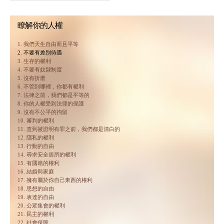
瞭解你的人權
1. 我們天生自由而且平等
2. 不要有差別待遇
3. 生存的權利
4. 不要有奴隸制度
5. 沒有折磨
6. 不管到哪裡，你都有權利
7. 法律之前，我們都是平等的
8. 你的人權受到法律的保護
9. 沒有不公平的拘留
10. 審判的權利
11. 直到被證明有罪之前，我們都是清白的
12. 隱私的權利
13. 行動的自由
14. 尋求安全居所的權利
15. 有國籍的權利
16. 結婚與家庭
17. 擁有屬於你自己東西的權利
18. 思想的自由
19. 表達的自由
20. 公眾集會的權利
21. 民主的權利
22. 社會保障