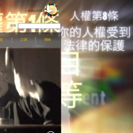
言
人權團結聯盟
搜尋
息
訂購
聯絡