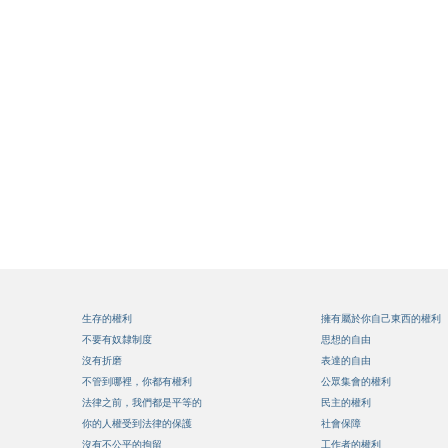
生存的權利
擁有屬於你自己東西的權利
不要有奴隸制度
思想的自由
沒有折磨
表達的自由
不管到哪裡，你都有權利
公眾集會的權利
法律之前，我們都是平等的
民主的權利
你的人權受到法律的保護
社會保障
沒有不公平的拘留
工作者的權利