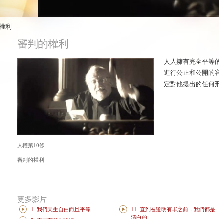
的權利
審判的權利
人人擁有完全平等
進行公正和公開的
定對他提出的任何
人權第10條
審判的權利
更多影片
1. 我們天生自由而且平等
11. 直到被證明有罪之前，我們都是
清白的