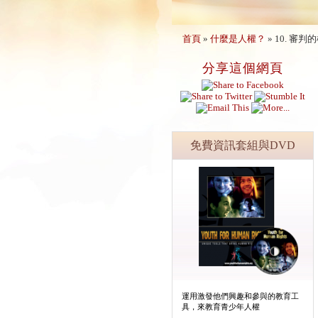
首頁
»
什麼是人權？
»
10. 審判
分享這個網頁
免費資訊套組與DVD
運用激發他們興趣和參與的教育工
具，來教育青少年人權