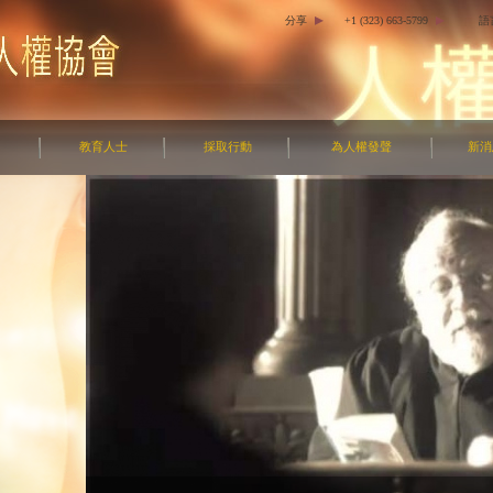
分享
+1 (323) 663-5799
語
教育人士
採取行動
為人權發聲
新消