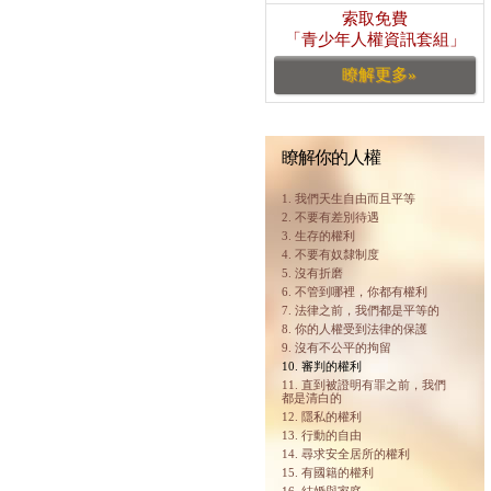
索取免費
「青少年人權資訊套組」
瞭解更多»
瞭解你的人權
1. 我們天生自由而且平等
2. 不要有差別待遇
3. 生存的權利
4. 不要有奴隸制度
5. 沒有折磨
6. 不管到哪裡，你都有權利
7. 法律之前，我們都是平等的
8. 你的人權受到法律的保護
9. 沒有不公平的拘留
10. 審判的權利
11. 直到被證明有罪之前，我們
都是清白的
12. 隱私的權利
13. 行動的自由
14. 尋求安全居所的權利
15. 有國籍的權利