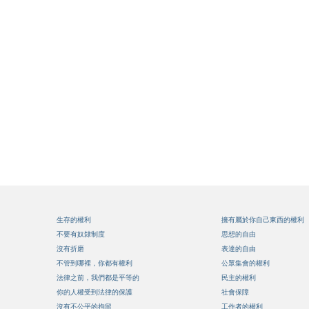
生存的權利
擁有屬於你自己東西的權利
不要有奴隸制度
思想的自由
沒有折磨
表達的自由
不管到哪裡，你都有權利
公眾集會的權利
法律之前，我們都是平等的
民主的權利
你的人權受到法律的保護
社會保障
沒有不公平的拘留
工作者的權利