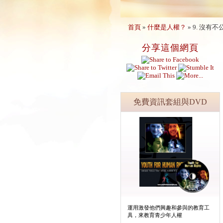
首頁
»
什麼是人權？
»
9. 沒有
分享這個網頁
免費資訊套組與DVD
運用激發他們興趣和參與的教育工
具，來教育青少年人權