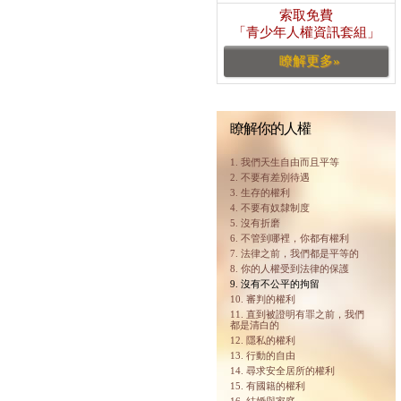
索取免費
「青少年人權資訊套組」
瞭解更多»
瞭解你的人權
1. 我們天生自由而且平等
2. 不要有差別待遇
3. 生存的權利
4. 不要有奴隸制度
5. 沒有折磨
6. 不管到哪裡，你都有權利
7. 法律之前，我們都是平等的
8. 你的人權受到法律的保護
9. 沒有不公平的拘留
10. 審判的權利
11. 直到被證明有罪之前，我們
都是清白的
12. 隱私的權利
13. 行動的自由
14. 尋求安全居所的權利
15. 有國籍的權利