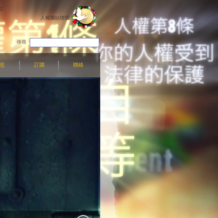
言
人權團結聯盟
搜尋
息
訂購
聯絡