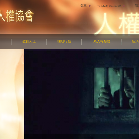
分享
+1 (323) 663-5799
語
教育人士
採取行動
為人權發聲
新消