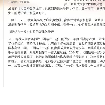
合國總部接受表揚。
識，並且成立新的YHRI分會
成員前往人口密集的城市，也來到邊遠的地區，包括：日本東京、泰國
洲）的喬治城，和墨西哥市。
一路上，YHRI代表與高級政府官員會晤，參觀當地城鎮和村莊，並且
滋病教育傳單，發給當地的父母和小孩。在每一站，他們都要求兒童簡
《團結在一起》影片的製作與發行
YHRI得獎人權音樂影片《團結在一起》的導演，泰隆 雷斯頓在第一屆
了很多鏡頭，當時他才19歲。共有兩千多位志願者，貢獻時間參與電影拍
國家高達13國。《團結在一起》的參與成員大多是青少年，因此這是名
歌手發揮靈感，為此片創作了一首人權歌曲。2004年，《團結在一起》
就已榮獲多個獎項，包括在佛羅倫斯的塔吉里科托電影節（由聯合國教
影獎」。然而最重要的是，這部影片已翻譯成15國語言，跨越國界，將
年。教育人士和社區領袖皆認為，《團結在一起》是培養青少年人權意