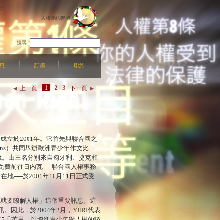
言
人權團結聯盟
搜尋
息
訂購
聯絡
1
2
3
上一頁
下一頁
）成立於2001年。它首先與聯合國之
ed Nations）共同舉辦歐洲青少年作文比
8歲。由三名分別來自匈牙利、捷克和
免費前往日內瓦──聯合國人權事務
地──於2001年10月11日正式受
小就要瞭解人權」這個重要訊息。這
因此，於2004年2月，YHRI代表
萬5千英里，以增進青少年對人權的認