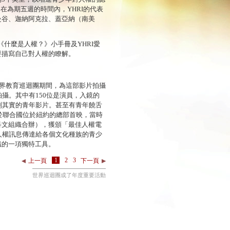
。在為期五週的時間內，YHRI的代表
曼谷、迦納阿克拉、蓋亞納（南美
將《什麼是人權？》小手冊
及YHRI愛
要描寫自己對人權的瞭解。
世界教育巡迴團期間，為這部影片拍攝
攝。其中有150位是演員，入鏡的
副其實的青年影片。甚至有青年饒舌
於聯合國位於紐約的總部首映，當時
科文組織合辦），獲頒「最佳人權電
人權訊息傳達給各個文化種族的青少
識的一項獨特工具。
1
2
3
上一頁
下一頁
世界巡迴團成了年度重要活動