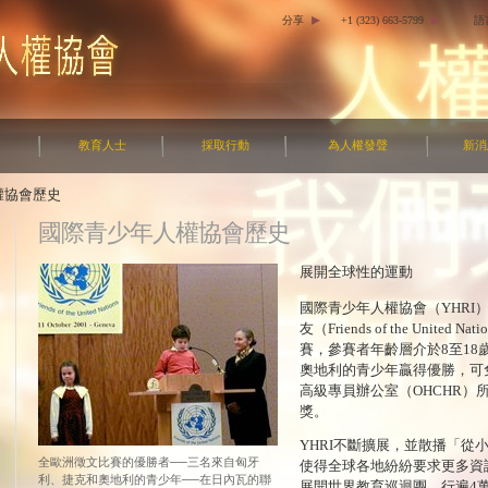
分享
+1 (323) 663-5799
語
教育人士
採取行動
為人權發聲
新消
權協會歷史
國際青少年人權協會歷史
展開全球性的運動
國際青少年人權協會（YHRI
友（Friends of the Unit
賽，參賽者年齡層介於8至1
奧地利的青少年贏得優勝，可
高級專員辦公室（OHCHR）所在
獎。
YHRI不斷擴展，並散播「從
全歐洲徵文比賽的優勝者──三名來自匈牙
使得全球各地紛紛要求更多資訊。
利、捷克和奧地利的青少年──在日內瓦的聯
展開世界教育巡迴團，行遍4