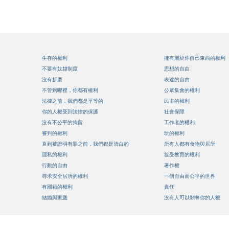
生存的權利
擁有屬於你自己東西的權利
不要有奴隸制度
思想的自由
沒有折磨
表達的自由
不管到哪裡，你都有權利
公眾集會的權利
法律之前，我們都是平等的
民主的權利
你的人權受到法律的保護
社會保障
沒有不公平的拘留
工作者的權利
審判的權利
玩的權利
直到被證明有罪之前，我們都是清白的
所有人都有食物與居所
隱私的權利
接受教育的權利
行動的自由
著作權
尋求安全居所的權利
一個自由而公平的世界
有國籍的權利
責任
結婚與家庭
沒有人可以剝奪你的人權