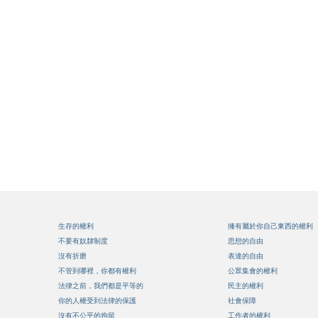
生存的權利
擁有屬於你自己東西的權利
不要有奴隸制度
思想的自由
沒有折磨
表達的自由
不管到哪裡，你都有權利
公眾集會的權利
法律之前，我們都是平等的
民主的權利
你的人權受到法律的保護
社會保障
沒有不公平的拘留
工作者的權利