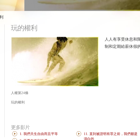
權利
玩的權利
人人有享受休息和
制和定期給薪休假
人權第24條
玩的權利
更多影片
1. 我們天生自由而且平等
11. 直到被證明有罪之前，我們都是
清白的