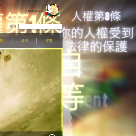
言
人權團結聯盟
搜尋
息
訂購
聯絡