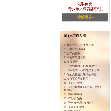
索取免費
「青少年人權資訊套組」
瞭解更多»
瞭解你的人權
1. 我們天生自由而且平等
2. 不要有差別待遇
3. 生存的權利
4. 不要有奴隸制度
5. 沒有折磨
6. 不管到哪裡，你都有權利
7. 法律之前，我們都是平等的
8. 你的人權受到法律的保護
9. 沒有不公平的拘留
10. 審判的權利
11. 直到被證明有罪之前，我們
都是清白的
12. 隱私的權利
13. 行動的自由
14. 尋求安全居所的權利
15. 有國籍的權利