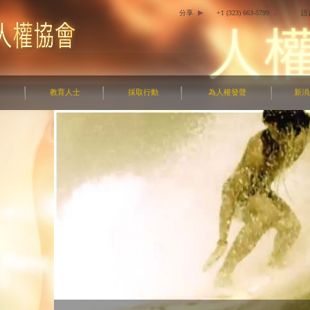
分享
+1 (323) 663-5799
語
教育人士
採取行動
為人權發聲
新消