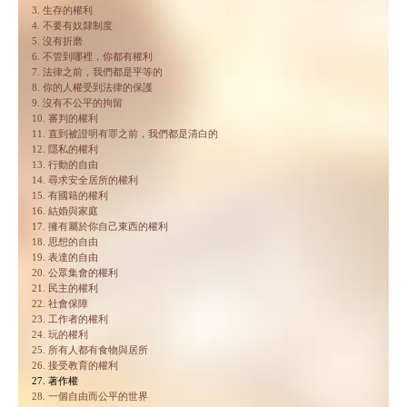
3. 生存的權利
4. 不要有奴隸制度
5. 沒有折磨
6. 不管到哪裡，你都有權利
7. 法律之前，我們都是平等的
8. 你的人權受到法律的保護
9. 沒有不公平的拘留
10. 審判的權利
11. 直到被證明有罪之前，我們都是清白的
12. 隱私的權利
13. 行動的自由
14. 尋求安全居所的權利
15. 有國籍的權利
16. 結婚與家庭
17. 擁有屬於你自己東西的權利
18. 思想的自由
19. 表達的自由
20. 公眾集會的權利
21. 民主的權利
22. 社會保障
23. 工作者的權利
24. 玩的權利
25. 所有人都有食物與居所
26. 接受教育的權利
27. 著作權
28. 一個自由而公平的世界