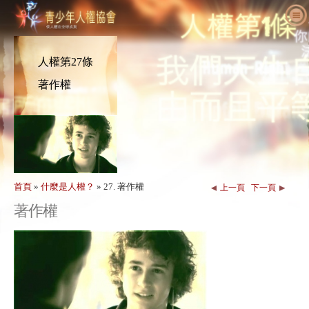
關於我們
什麼是人權
什麼是青少年人權協會（YHR）？
人權第27條
教育人士
我們的目的
人權定義
著作權
採取行動
國際青少年人權協會歷史
人權的背景
歡迎
為人權發聲
主管職員
《世界人權宣言》
教育套組細節
一同參與
新消息
諮詢委員會
教育人士應用成果
請願
人權活動
訂購
YHRI合作夥伴
人權課程
會員與捐款
人權機構
首頁
»
什麼是人權？
»
27. 著作權
上一頁
下一頁
聯絡
表揚與肯定
教育人士計畫案
團體
人權侵害
著作權
背書
計畫執行
競賽