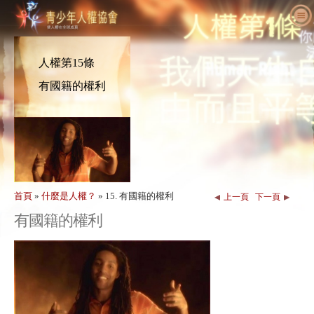
關於我們
什麼是人權
什麼是青少年人權協會（YHR）？
人權第15條
教育人士
我們的目的
人權定義
有國籍的權利
採取行動
國際青少年人權協會歷史
人權的背景
歡迎
為人權發聲
主管職員
《世界人權宣言》
教育套組細節
一同參與
新消息
諮詢委員會
教育人士應用成果
請願
人權活動
訂購
YHRI合作夥伴
人權課程
會員與捐款
人權機構
聯絡
表揚與肯定
教育人士計畫案
團體
人權侵害
首頁
»
什麼是人權？
»
15. 有國籍的權利
上一頁
下一頁
有國籍的權利
背書
計畫執行
競賽