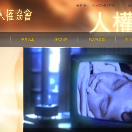
分享
+1 (323) 663-5799
語
教育人士
採取行動
為人權發聲
新消