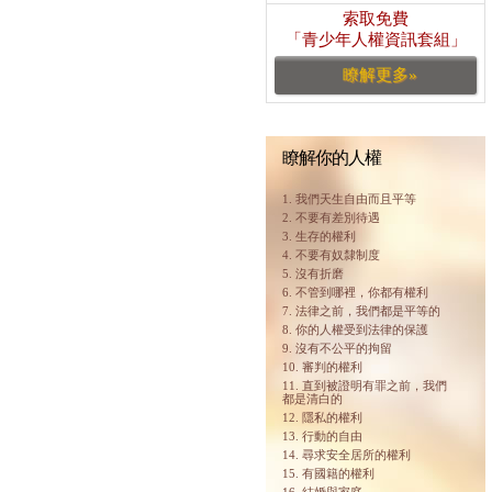
索取免費
「青少年人權資訊套組」
瞭解更多»
瞭解你的人權
1. 我們天生自由而且平等
2. 不要有差別待遇
3. 生存的權利
4. 不要有奴隸制度
5. 沒有折磨
6. 不管到哪裡，你都有權利
7. 法律之前，我們都是平等的
8. 你的人權受到法律的保護
9. 沒有不公平的拘留
10. 審判的權利
11. 直到被證明有罪之前，我們
都是清白的
12. 隱私的權利
13. 行動的自由
14. 尋求安全居所的權利
15. 有國籍的權利