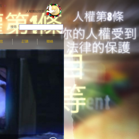
言
人權團結聯盟
搜尋
息
訂購
聯絡