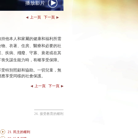
播放影片
上一頁
下一頁
為維持他本人和家屬的健康和福利所需
食物、衣著、住房、醫療和必要的社
業、疾病、殘廢、守寡、衰老或在其
下喪失謀生能力時，有權享受保障。
權享受特別照顧和協助。一切兒童，無
都應享受同樣的社會保護。
上一頁
下一頁
26. 接受教育的權利
21. 民主的權利