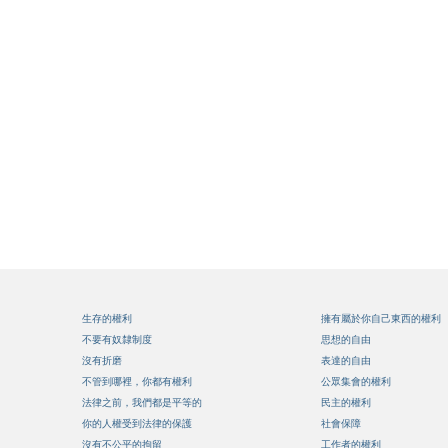
生存的權利
擁有屬於你自己東西的權利
不要有奴隸制度
思想的自由
沒有折磨
表達的自由
不管到哪裡，你都有權利
公眾集會的權利
法律之前，我們都是平等的
民主的權利
你的人權受到法律的保護
社會保障
沒有不公平的拘留
工作者的權利