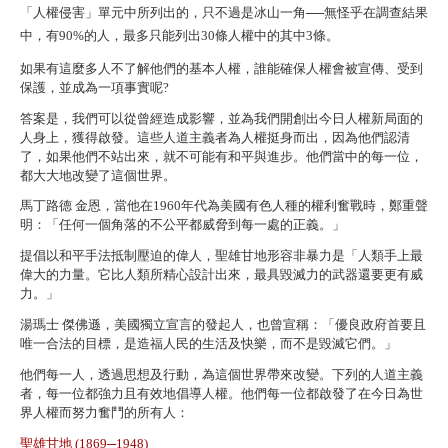
「人權侵害」單元中所列出的，只不過是冰山一角──無怪乎在調查結果
中，有90%的人，最多只能列出30條人權中的其中3條。
如果有這麼多人不了解他們的基本人權，誰能確保人權會被宣傳、受到
保護，並成為一項事實呢?
答案是，我們可以從曾經造成影響，並為我們開創出今日人權新局面的
人身上，獲得啟發。這些人道主義者為人權挺身而出，因為他們認清
了，如果他們不站出來，就不可能有和平與進步。他們當中的每一位，
都大大地改變了這個世界。
馬丁路德 金恩，當他在1960年代為美國有色人種的權利奮戰時，鄭重聲
明：「任何一個角落的不公平都威脅到每一處的正義。」
提倡以和平手法抵制壓迫的偉人，聖雄甘地形容非暴力是「人類手上最
偉大的力量。它比人類所精心設計出來，最具毀滅力的武器還要更有威
力。」
湯瑪士 傑佛遜，美國獨立宣言的發起人，也曾宣稱：「優良政府首要且
唯一合法的目標，是造福人民的生活及快樂，而不是毀滅它們。」
他們每一人，透過思想及行動，為這個世界帶來改變。下列的人道主義
者，每一位都強力且有效地倡導人權。他們每一位都啟發了在今日為世
界人權而努力奮鬥的所有人：
聖雄甘地 (1869─1948)