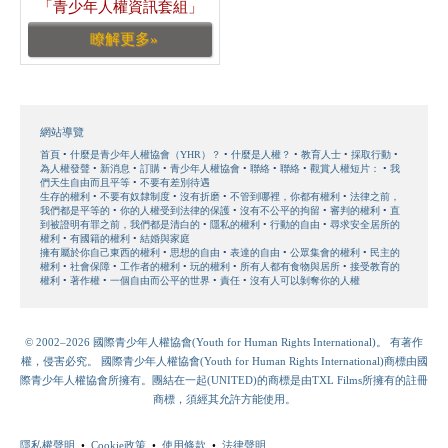
「青少年人權資訊套組」
瞭解更多»
網站導覽
首頁
什麼是青少年人權協會（YHR）？
什麼是人權？
教育人士
採取行動
為人權發聲
新消息
訂購
青少年人權協會
聯絡
聯絡
觀賞人權短片：
我
們天生自由而且平等
不要有差別待遇
生存的權利
不要有奴隸制度
沒有折磨
不管到哪裡，你都有權利
法律之前，
我們都是平等的
你的人權受到法律的保護
沒有不公平的拘留
審判的權利
直
到被證明有罪之前，我們都是清白的
隱私的權利
行動的自由
尋求安全居所的
權利
有國籍的權利
結婚與家庭
擁有屬於你自己東西的權利
思想的自由
表達的自由
公眾集會的權利
民主的
權利
社會保障
工作者的權利
玩的權利
所有人都有食物與居所
接受教育的
權利
著作權
一個自由而公平的世界
責任
沒有人可以剝奪你的人權
© 2002–2026 國際青少年人權協會(Youth for Human Rights International)。 有著作
權，侵害必究。 國際青少年人權協會(Youth for Human Rights International)商標由國
際青少年人權協會所擁有。團結在一起(UNITED)的商標是由TXL Films所擁有的註冊
商標，須經其允許方能使用。
隱私權聲明
•
Cookie政策
•
使用條款
•
法律聲明