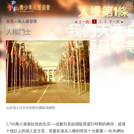
關於我們
首頁
»
為人權發聲
1
2
3
上一頁
下一頁
什麼是人權
什麼是青少年人權協會（YHR）？
人權鬥士
教育人士
我們的目的
人權定義
採取行動
國際青少年人權協會歷史
人權的背景
歡迎
為人權發聲
主管職員
《世界人權宣言》
教育套組細節
一同參與
新消息
諮詢委員會
教育人士應用成果
請願
人權活動
訂購
YHRI合作夥伴
人權課程
會員與捐款
人權機構
聯絡
表揚與肯定
教育人士計畫案
團體
人權侵害
背書
計畫執行
競賽
位於瑞士日內瓦的聯合國歐洲總部
2,700萬人過著奴役的生活──這數目是奴隸販賣盛行時期的兩倍。超過
十億以上的成人是文盲。有鑒於違反人權的情況十分嚴重──在本網站