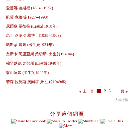
愛蓮娜 羅斯福 (1884─1962)
凱薩 查維斯(1927─1993)
尼爾森 曼德拉 (出生於1918年)
馬丁 路德 金恩博士(1929─1968)
戴斯蒙 屠圖 (出生於1931年)
奧斯卡 阿里亞斯 桑切斯 (出生於1940年)
穆罕默德 尤努斯 (出生於1940年)
翁山蘇姬 (出生於1945年)
若澤 拉莫斯 奧爾塔 (出生於1949年)
1
2
3
上一頁
下一頁
人權機構
分享這個網頁