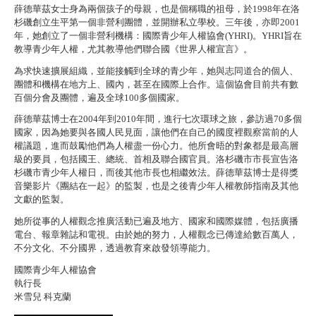
薛德華茲女士身為兩個孩子的母親，也是個稱職的祖母，於1998年在洛
杉磯創立生平第一個非營利團體，並開辦私立學校。三年後，亦即2001
年，她創立了一個非營利機構：國際青少年人權協會(YHRI)。YHRI旨在
教導青少年人權，尤其教導他們聯合國《世界人權宣言》。
為求快速擴展組織，並能接觸到全球的青少年，她與志同道合的個人、
團體和機構在地方上、國內，甚至在國際上合作。這個協會目前共有數
百個分會及團體，遍及全球100多個國家。
薛德華茲博士在2004年到2010年間，進行七次環球之旅，參訪過70多個
國家，因為她要與各國人民見面，讓他們在自己的國度裡觀察當前的人
權議題，進而鼓勵他們為人權盡一份心力。他所會晤的對象都是最高層
級的要員，包括國王、總統、首相及聯合國官員。洛杉磯市市長宣告洛
杉磯市青少年人權日，而後其他市長也相繼效法。薛德華茲博士是得獎
音樂影片《團結在一起》的監製，也是之後青少年人權教師指南及其他
文獻的監製。
她所從事的人權觀念推廣活動已遍及地方、國家和國際媒體，包括廣播
電台、報章雜誌和電視。由於她的努力，人權觀念已傳達給數百萬人，
不分文化、不分國界，透過教育來啟發領導能力。
國際青少年人權協會
執行長
米雪兒 科克蘭