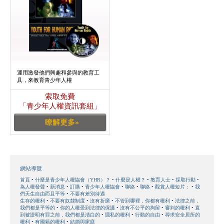
運用激發他們興趣和參與的教育工
具，來教育青少年人權
索取免費
「青少年人權資訊套組」
瞭解更多»
網站導覽
首頁
什麼是青少年人權協會（YHR）？
什麼是人權？
教育人士
採取行動
為人權發聲
新消息
訂購
青少年人權協會
聯絡
聯絡
觀賞人權短片：
我
們天生自由而且平等
不要有差別待遇
生存的權利
不要有奴隸制度
沒有折磨
不管到哪裡，你都有權利
法律之前，
我們都是平等的
你的人權受到法律的保護
沒有不公平的拘留
審判的權利
直
到被證明有罪之前，我們都是清白的
隱私的權利
行動的自由
尋求安全居所的
權利
有國籍的權利
結婚與家庭