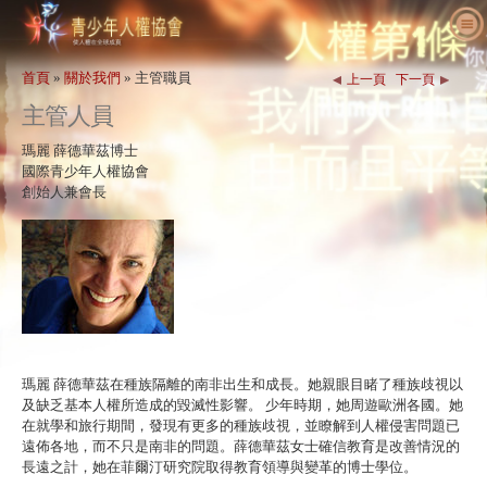
關於我們
首頁
»
關於我們
»
主管職員
上一頁
下一頁
什麼是人權
什麼是青少年人權協會（YHR）？
主管人員
教育人士
我們的目的
人權定義
瑪麗 薛德華茲博士
採取行動
國際青少年人權協會歷史
人權的背景
歡迎
國際青少年人權協會
為人權發聲
創始人兼會長
主管職員
《世界人權宣言》
教育套組細節
一同參與
新消息
諮詢委員會
教育人士應用成果
請願
人權活動
訂購
YHRI合作夥伴
人權課程
會員與捐款
人權機構
聯絡
表揚與肯定
教育人士計畫案
團體
人權侵害
背書
計畫執行
競賽
瑪麗 薛德華茲在種族隔離的南非出生和成長。她親眼目睹了種族歧視以
及缺乏基本人權所造成的毀滅性影響。 少年時期，她周遊歐洲各國。她
在就學和旅行期間，發現有更多的種族歧視，並瞭解到人權侵害問題已
遠佈各地，而不只是南非的問題。薛德華茲女士確信教育是改善情況的
長遠之計，她在菲爾汀研究院取得教育領導與變革的博士學位。