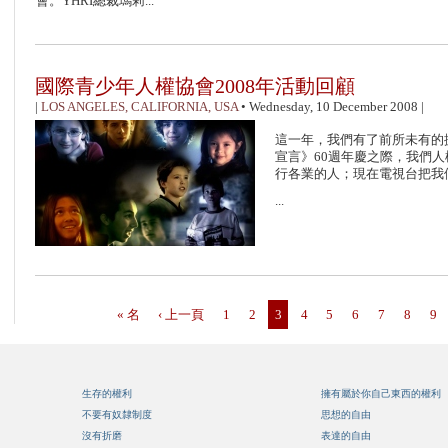
會。YHRI總裁瑪莉...
國際青少年人權協會2008年活動回顧
|
LOS ANGELES, CALIFORNIA, USA
•
Wednesday, 10 December 2008
|
這一年，我們有了前所未有的
宣言》60週年慶之際，我們
行各業的人；現在電視台把我
...
« 名
‹ 上一頁
1
2
3
4
5
6
7
8
9
生存的權利
擁有屬於你自己東西的權利
不要有奴隸制度
思想的自由
沒有折磨
表達的自由