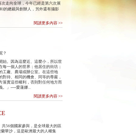
)再次走向全球，今年已經是第六次展
RI的總裁與創辦人，另外還有攝影
閱讀更多內容 >>
呢？
開始。因為這麼近、這麼小，所以世
在每一個人的世界；他居住的街坊；
的工廠、農場或辦公室。在這些地
的對待、相同的機會、同等的尊嚴，
方落實這些權利，否則對任何地方而
」──愛蓮娜...
閱讀更多內容 >>
E
織。共56個國家參與，是全球最大的區
聚波蘭華沙，這是歐洲最大的人權集