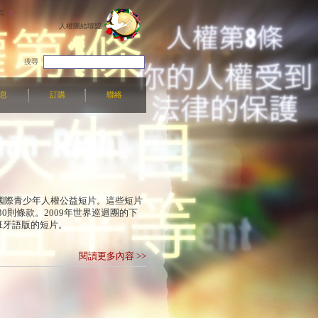
言
人權團結聯盟
搜尋
息
訂購
聯絡
的國際青少年人權公益短片。這些短片
0則條款。2009年世界巡迴團的下
班牙語版的短片。
閱讀更多內容 >>