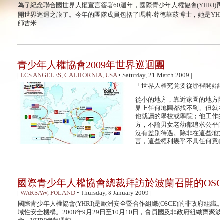
為了紀念聯合國世界人權宣言簽署60週年，國際青少年人權協會(YHRI
開世界巡迴之旅了。今年的團隊成員包括了瑪莉‧薛德華茲博士，她是YH
師吉米...
青少年人權協會2009年世界巡迴團
|
LOS ANGELES, CALIFORNIA, USA
•
Saturday, 21 March 2009
|
「世界人權究竟要從哪裡開始
從小的地方，靠近家園的地方
界上任何地圖都找不到。但就
他就讀的學校或學院；他工作
方，不論男女老幼都追求公平
沒有差別待遇。除非在這些地
言，這些權利幾乎不具任何意義。
國際青少年人權協會總裁拜訪於波蘭召開的OSC
|
WARSAW, POLAND
•
Thursday, 8 January 2009
|
國際青少年人權協會(YHRI)是歐洲安全暨合作組織(OSCE)的非政府組
域性安全機構。2008年9月29日至10月10日，會員國及非政府組織齊