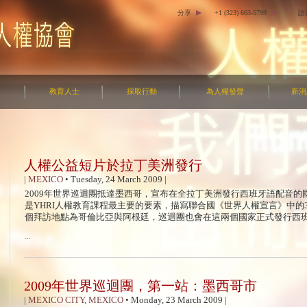
分享
+1 (323) 663-5799
語
教育人士
採取行動
為人權發聲
新消
人權公益短片於拉丁美洲發行
|
MEXICO
•
Tuesday, 24 March 2009
|
2009年世界巡迴團抵達墨西哥，宣布在全拉丁美洲發行西班牙語配音
是YHRI人權教育課程最主要的要素，描寫聯合國《世界人權宣言》中的3
個拜訪地點為哥倫比亞與阿根廷，巡迴團也會在這兩個國家正式發行西
...
2009年世界巡迴團，第一站：墨西哥市
|
MEXICO CITY, MEXICO
•
Monday, 23 March 2009
|